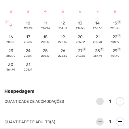
2
3
4
5
6
7
8
x
2
10
11
12
13
14
15
9
194,94
194,94
214,53
214,53
266,66
293,33
2
16
17
18
19
20
21
22
280,70
205,19
205,19
225,82
225,82
280,70
308,77
2
2
2
23
24
25
26
27
28
29
280,70
205,19
205,19
225,82
293,56
364,91
401,40
30
31
364,91
205,19
Hospedagem
remove
add
QUANTIDADE DE ACOMODAÇÕES
remove
add
QUANTIDADE DE ADULTO(S)