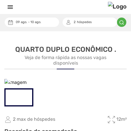
menu
09
ago.
-
10
ago.
2
hóspedes
keyboard_arrow_down
Cupom
QUARTO DUPLO ECONÔMICO .
Veja de forma rápida as nossas vagas
disponíveis
arrow_back_ios_new
arrow_forward_ios
2 max de hóspedes
12m²