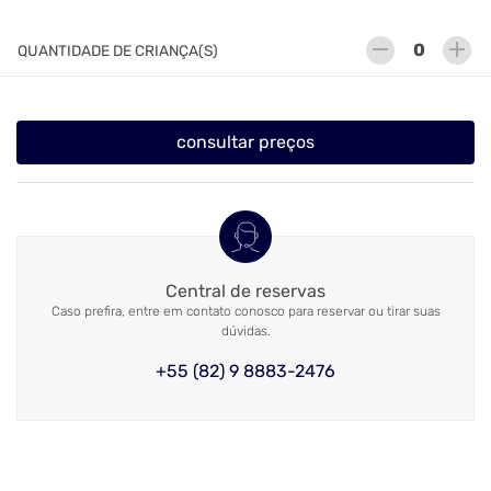
remove
add
QUANTIDADE DE CRIANÇA(S)
consultar preços
Central de reservas
Caso prefira, entre em contato conosco para reservar ou tirar suas
dúvidas.
+55 (82) 9 8883-2476